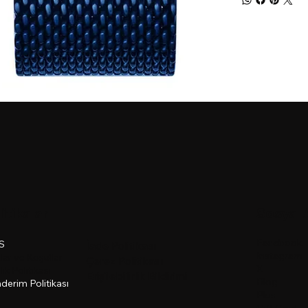
litikalar
Sosyal 
Facebook
.S
İade Politikası
Instagram
lar ve Koşullar
Çerez Politikası
X
ilik Politikası
Erişilebilirlik Bildirimi
Blog
derim Politikası
Plus
Gift Card