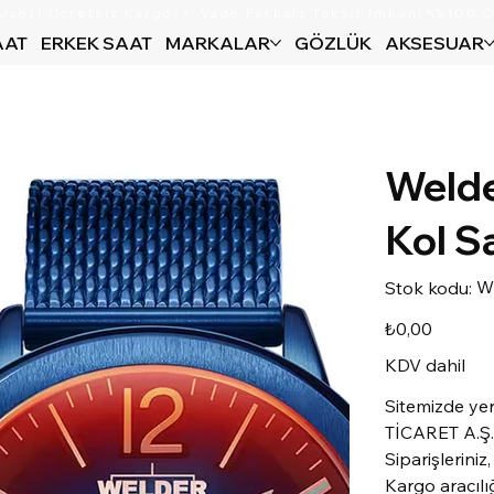
AAT
ERKEK SAAT
MARKALAR
GÖZLÜK
AKSESUAR
Weld
Kol S
Sto
W
Stok kodu:
kod
WW
Fiyat
₺0,00
KDV dahil
Sitemizde ye
TİCARET A.Ş. 
Siparişleriniz
Kargo aracılığ