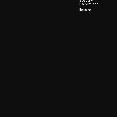
Sosyal
Hakkımızda
info@serifoglusaat.com
İletişim
© 2026 by
Şerifoğlu Saat
. Sitedeki tüm içerik Şerifoğl
kopyalanamaz.