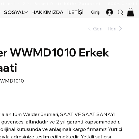
SOSYAL
HAKKIMIZDA
İLETIŞIM
Giriş
Geri
İleri
er WWMD1010 Erkek
aati
k
WMD1010
u:
MD1010
r alan tüm Welder ürünleri, SAAT VE SAAT SANAYİ
güvencesi altındadır ve 2 yıl garanti kapsamındadır.
, orijinal kutusunda ve anlaşmalı kargo firmamız Yurtiçi
ıyla adresinize teslim edilmektedir. Yetkili satıcısı