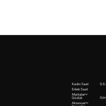
Şerifoğlu Saat
İletişim
Menü
Po
Savaş Mh. Kanatlı Cd. 43/A
S.S
Kadın Saat
İskenderun, Hatay 31200
Şart
Erkek Saat
Gizl
Markalar
+90 (326) 614 3270
Gön
Gözlük
+90 (535) 947 4961
Aksesuar