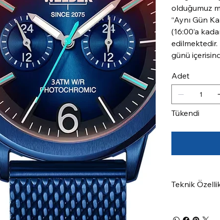
olduğumuz mar
“Aynı Gün Kar
(16:00’a kada
edilmektedir.
günü içerisin
Adet
Tükendi
Teknik Özelli