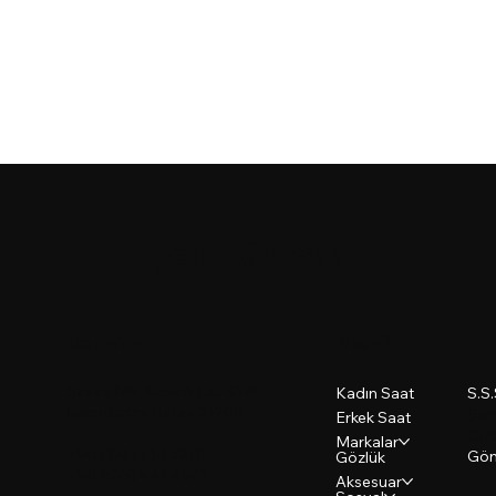
Şerifoğlu Saat
İletişim
Menü
Po
Savaş Mh. Kanatlı Cd. 43/A
S.S
Kadın Saat
İskenderun, Hatay 31200
Şart
Erkek Saat
Gizl
Markalar
+90 (326) 614 3270
Gön
Gözlük
+90 (535) 947 4961
Aksesuar