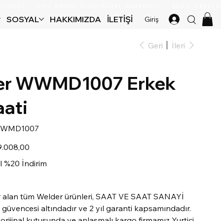
SOSYAL
HAKKIMIZDA
İLETIŞIM
Giriş
Geri
İleri
er WWMD1007 Erkek
aati
k
WMD1007
u:
MD1007
rimli
9.008,00
t
l %20 İndirim
r alan tüm Welder ürünleri, SAAT VE SAAT SANAYİ
güvencesi altındadır ve 2 yıl garanti kapsamındadır.
, orijinal kutusunda ve anlaşmalı kargo firmamız Yurtiçi