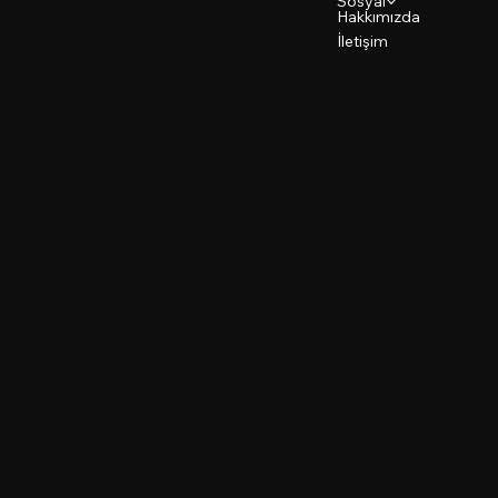
Sosyal
Hakkımızda
info@serifoglusaat.com
İletişim
© 2026 by
Şerifoğlu Saat
. Sitedeki tüm içerik Şerifoğl
kopyalanamaz.