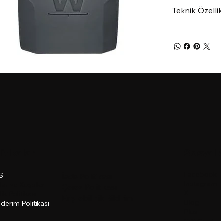
Teknik Özelli
litikalar
Sosyal 
Facebook
.S
İade Politikası
Instagram
lar ve Koşullar
Çerez Politikası
X
ilik Politikası
Erişilebilirlik Bildirimi
Blog
derim Politikası
Plus
Gift Card