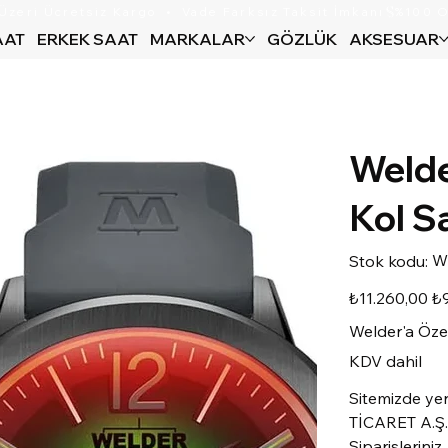
AAT
ERKEK SAAT
MARKALAR
GÖZLÜK
AKSESUAR
Weld
Kol S
Sto
W
Stok kodu:
kod
WW
Orijinal
İndi
₺11.260,00
₺
fiyat
fiya
Welder'a Öze
KDV dahil
Sitemizde ye
TİCARET A.Ş. 
Siparişleriniz