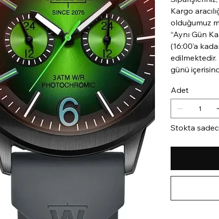
Kargo aracılığ
olduğumuz mar
“Aynı Gün Kar
(16:00’a kada
edilmektedir.
günü içerisin
Adet
Stokta sadec