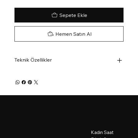
Sepete Ekle
Hemen Satın Al
Teknik Özellikler
Şerifoğlu Saat
Menü
İletişim
Kadın Saat
Savaş Mh. Kanatlı Cd. 43/A