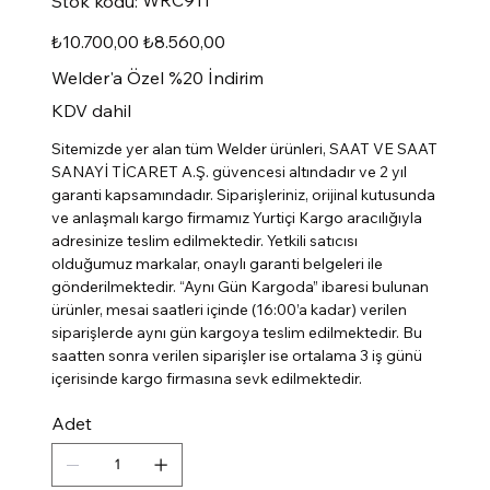
Stok kodu:
kodu:
WRC911
Orijinal
İndirimli
₺10.700,00
₺8.560,00
fiyat
fiyat
Welder'a Özel %20 İndirim
KDV dahil
Sitemizde yer alan tüm Welder ürünleri, SAAT VE SAAT
SANAYİ TİCARET A.Ş. güvencesi altındadır ve 2 yıl
garanti kapsamındadır. Siparişleriniz, orijinal kutusunda
ve anlaşmalı kargo firmamız Yurtiçi Kargo aracılığıyla
adresinize teslim edilmektedir. Yetkili satıcısı
olduğumuz markalar, onaylı garanti belgeleri ile
gönderilmektedir. “Aynı Gün Kargoda” ibaresi bulunan
ürünler, mesai saatleri içinde (16:00’a kadar) verilen
siparişlerde aynı gün kargoya teslim edilmektedir. Bu
saatten sonra verilen siparişler ise ortalama 3 iş günü
içerisinde kargo firmasına sevk edilmektedir.
Adet