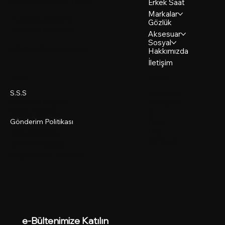
İskenderun, Hatay 31200
Erkek Saat
Markalar
+90 (326) 614 3270
Gözlük
+90 (535) 947 4961
Aksesuar
Sosyal
info@serifoglusaat.com
Hakkımızda
İletişim
Politikalar
Sosyal Ağ
Facebook
S.S.S
Instagram
Şartlar ve Koşullar
X
Gizlilik Politikası
Blog
Gönderim Politikası
Plus
İade Politikası
Gift Card
Çerez Politikası
Erişilebilirlik Bildirimi
e-Bültenimize Katılın