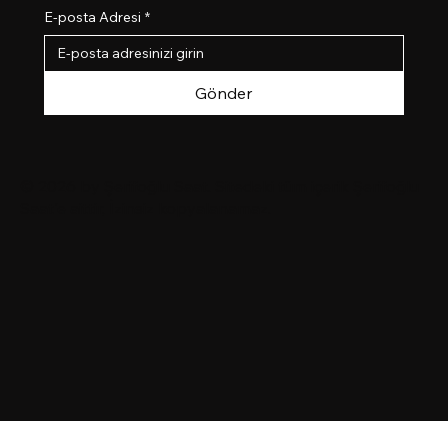
E-posta Adresi
*
Gönder
© 2026 by
Şerifoğlu Saat
. Sitedeki tüm içerik Şerifoğlu
Saat'e aittir, İzinsiz kopyalanamaz.