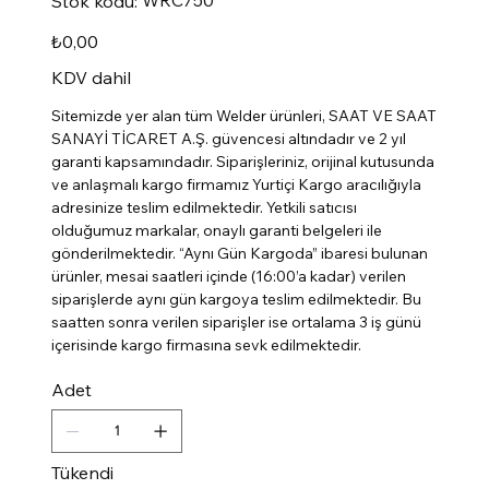
Stok kodu:
kodu:
WRC750
Fiyat
₺0,00
KDV dahil
Sitemizde yer alan tüm Welder ürünleri, SAAT VE SAAT
SANAYİ TİCARET A.Ş. güvencesi altındadır ve 2 yıl
garanti kapsamındadır. Siparişleriniz, orijinal kutusunda
ve anlaşmalı kargo firmamız Yurtiçi Kargo aracılığıyla
adresinize teslim edilmektedir. Yetkili satıcısı
olduğumuz markalar, onaylı garanti belgeleri ile
gönderilmektedir. “Aynı Gün Kargoda” ibaresi bulunan
ürünler, mesai saatleri içinde (16:00’a kadar) verilen
siparişlerde aynı gün kargoya teslim edilmektedir. Bu
saatten sonra verilen siparişler ise ortalama 3 iş günü
içerisinde kargo firmasına sevk edilmektedir.
Adet
Tükendi