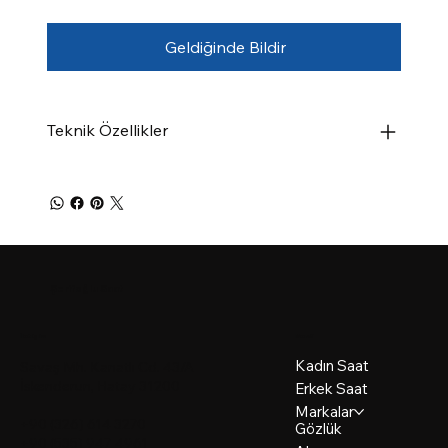
Geldiğinde Bildir
Teknik Özellikler
Şerifoğlu Saat
Menü
İletişim
Kadın Saat
Savaş Mh. Kanatlı Cd. 43/A
İskenderun, Hatay 31200
Erkek Saat
Markalar
+90 (326) 614 3270
Gözlük
+90 (535) 947 4961