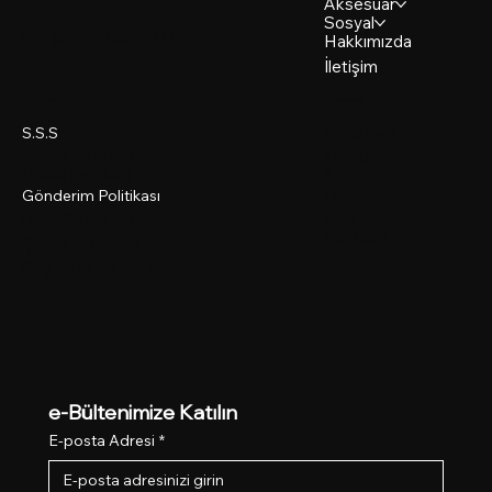
Aksesuar
Sosyal
info@serifoglusaat.com
Hakkımızda
İletişim
Politikalar
Sosyal Ağ
Facebook
S.S.S
Instagram
Şartlar ve Koşullar
X
Gizlilik Politikası
Blog
Gönderim Politikası
Plus
İade Politikası
Gift Card
Çerez Politikası
Erişilebilirlik Bildirimi
e-Bültenimize Katılın
E-posta Adresi
*